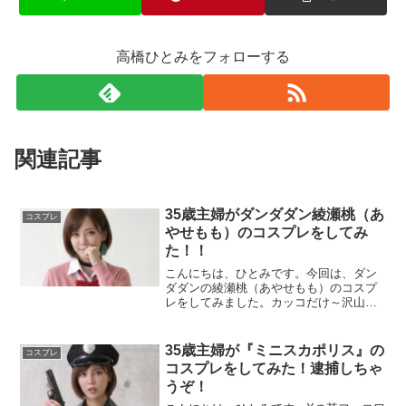
高橋ひとみをフォローする
関連記事
35歳主婦がダンダダン綾瀬桃（あ
コスプレ
やせもも）のコスプレをしてみ
た！！
こんにちは、ひとみです。今回は、ダン
ダダンの綾瀬桃（あやせもも）のコスプ
レをしてみました。カッコだけ～沢山、
写真を撮ったので、紹介しますね。ダン
ダダン綾瀬桃（あやせもも）のコスプレ
フォト綾瀬桃コスプレフォト01写真をク
35歳主婦が『ミニスカポリス』の
コスプレ
リックすると拡大します...
コスプレをしてみた！逮捕しちゃ
うぞ！