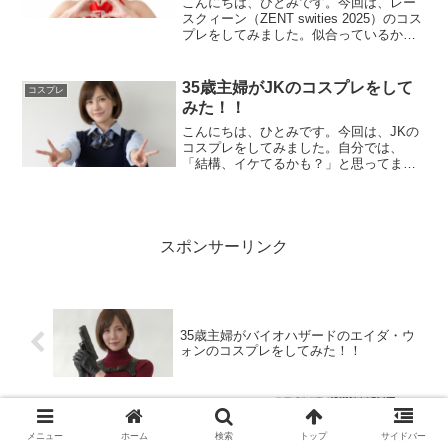
こんにちは、ひとみです。今回は、レー
スクィーン（ZENT swities 2025）のコス
プレをしてみました。似合っているか保
証できませんがお楽しみ下さい。ZENT
sweeties とは？ZENT sweeties 2026（画
像引用元：...
35歳主婦がJKのコスプレをして
コスプレ
みた！！
こんにちは、ひとみです。今回は、JKの
コスプレをしてみました。自分では、
「結構、イケてるかも？」と思ってます
が(笑)ダメすか？沢山、写真を撮ったの
で、紹介しますね。JKのコスプレフォト
JKコスプレフォト01写真をクリックする
と拡大します。J...
スポンサーリンク
35歳主婦がバイオハザードのエイダ・ウ
ォンのコスプレをしてみた！！
クラスで2番目に可愛い女の子と友だちに
なったコミック全巻セット（1～7巻）新
メニュー
ホーム
検索
トップ
サイドバー
品！あらすじと目次を徹底解説！！