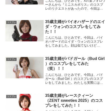
こんにちは、ひとみです。Xの某フォロワ
ーさんから『ミニスカポリス』のコスプ
レのリクエストがあったので、今回は、
『ミニスカポリス』のコスプレをしてみ
ました。あまり、ジロジロ見ると、拳銃
で撃ちますからね（笑）では、お楽しみ
35歳主婦がバイオハザードのエイ
コスプレ
下さい♪『ミニスカポリ...
ダ・ウォンのコスプレをしてみ
た！！
こんにちは、ひとみです。今回は、バイ
オハザードのエイダ・ウォンのコスプレ
をしてみました。顔は似てないけど
（笑）沢山、写真を撮ったので、紹介し
ますね。バイオハザードのエイダ・ウォ
ンのコスプレフォトエイダ・ウォンのコ
35歳主婦がバドガール（Bud Girl
コスプレ
スプレフォト01写真をクリッ...
）のコスプレをしてみた
（笑）！！
こんにちは、ひとみです。今回は、バド
ガール（Bud Girl ）のコスプレのコスプ
レをしてみました。わたしも実際には、
見たことがありません。バドガールを知
らない人のために説明しますね♪【バドガ
ール（Bud Girl ）とは？】バドガールと
35歳主婦がレースクィーン
コスプレ
は...
（ZENT sweeties 2025）のコス
プレをしてみた！！