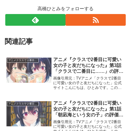
高橋ひとみをフォローする
関連記事
アニメ『クラスで2番目に可愛い
アニメクラスで２番目に可愛い女の子と友だちになった
女の子と友だちになった』第3話
「クラスで二番目に……」の評価
と感想！！
画像引用元：TVアニメ「クラスで2番目
に可愛い女の子と友だちになった」公式
サイトこんにちは、ひとみです。この記
事では、アニメ『クラスで2番目に可愛い
女の子と友だちになった』第3話「クラス
で二番目に……」の感想と評価について
アニメ『クラスで2番目に可愛い
アニメクラスで２番目に可愛い女の子と友だちになった
お伝えいたします。...
女の子と友だちになった』第1話
「朝凪海という女の子」の評価と
感想！！
画像引用元：TVアニメ「クラスで2番目
に可愛い女の子と友だちになった」公式