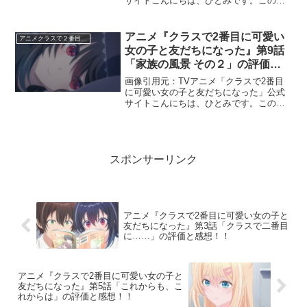
サイトこんにちは、ひとみです。この記
事では、アニメ『クラスで2番目に可愛い
女の子と友だちになった』第2話 「朝凪
海と天海夕」の感想と評価についてお伝
アニメ『クラスで2番目に可愛い
アニメクラスで２番目に可愛い女の子と友だちになった
えいたします。この...
女の子と友だちになった』第9話
「家族の風景 その２」の評価と
感想！！
画像引用元：TVアニメ「クラスで2番目
に可愛い女の子と友だちになった」公式
サイトこんにちは、ひとみです。この記
事では、TVアニメ『クラスで2番目に可
愛い女の子と友だちになった』第9話「家
族の風景 その２」の感想と評価について
お伝えいたします...
スポンサーリンク
アニメ『クラスで2番目に可愛い女の子と
友だちになった』第3話「クラスで二番目
に……」の評価と感想！！
アニメ『クラスで2番目に可愛い女の子と
友だちになった』第5話「これからも、こ
れからは」の評価と感想！！