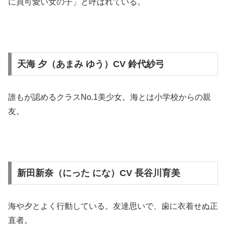
に買可愛い女の子」と呼ばれている。
天海 夕（あまみ ゆう）CV 鈴代紗弓
誰もが認めるクラスNo.1美少女。海とは小学校からの親
友。
新田新奈（にった にな）CV 長谷川育美
海や夕とよく行動している。友達思いで、歯に衣着せぬ正
直者。