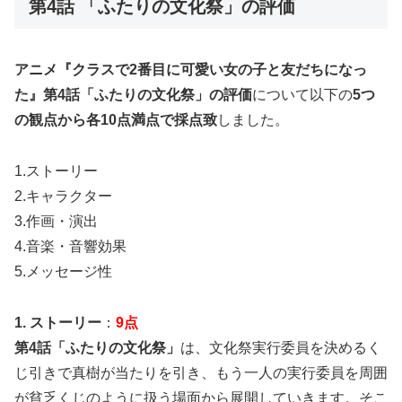
第4話 「ふたりの文化祭」の評価
アニメ『クラスで2番目に可愛い女の子と友だちになっ
た』第4話「ふたりの文化祭」の評価
について以下の
5つ
の観点から各10点満点で採点致
しました。
1.ストーリー
2.キャラクター
3.作画・演出
4.音楽・音響効果
5.メッセージ性
1. ストーリー
：
9点
第4話「ふたりの文化祭」
は、文化祭実行委員を決めるく
じ引きで真樹が当たりを引き、もう一人の実行委員を周囲
が貧乏くじのように扱う場面から展開していきます。そこ